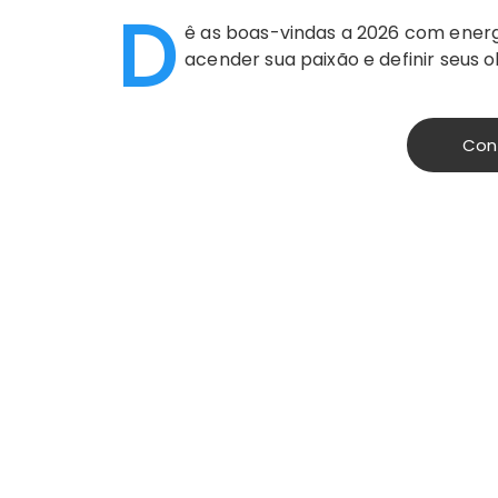
D
ê as boas-vindas a 2026 com energ
acender sua paixão e definir seus o
Con