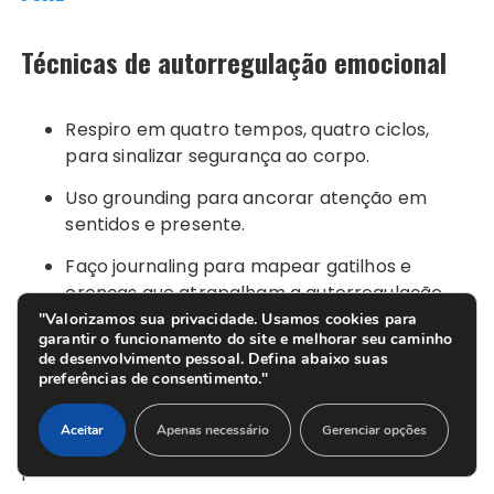
Técnicas de autorregulação emocional
Respiro em quatro tempos, quatro ciclos,
para sinalizar segurança ao corpo.
Uso grounding para ancorar atenção em
sentidos e presente.
Faço journaling para mapear gatilhos e
crenças que atrapalham a autorregulação
emocional.
"Valorizamos sua privacidade. Usamos cookies para
garantir o funcionamento do site e melhorar seu caminho
de desenvolvimento pessoal. Defina abaixo suas
Quando sinto tensão, pauso e nomeio a emoção.
preferências de consentimento."
Então, escolho a próxima ação útil. Essa decisão
Aceitar
Apenas necessário
Gerenciar opções
mantém minha motivação alta, mesmo sob
pressão.