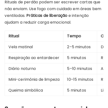
Rituais de perdão podem ser escrever cartas que
não enviam. Use fogo com cuidado em áreas bem
ventiladas.
Práticas de liberação
e intenção
ajudam a reduzir carga emocional.
Ritual
Tempo
Obj
Vela matinal
2–5 minutos
Def
Respiração ao entardecer
5 minutos
Red
Diário noturno
5–10 minutos
Aut
Mini-cerimônia de limpeza
10–15 minutos
Ren
Queima simbólica
5 minutos
Lib