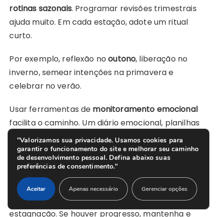
rotinas sazonais
. Programar revisões trimestrais
ajuda muito. Em cada estação, adote um ritual
curto.
Por exemplo, reflexão no
outono
, liberação no
inverno, semear intenções na primavera e
celebrar no verão.
Usar ferramentas de
monitoramento emocional
facilita o caminho. Um diário emocional, planilhas
simples ou apps como Habitica e Loop Habit
"Valorizamos sua privacidade. Usamos cookies para
garantir o funcionamento do site e melhorar seu caminho
Tracker ajudam. Eles permitem anotar frequência
de desenvolvimento pessoal. Defina abaixo suas
de práticas e variação de humor.
preferências de consentimento."
Para saber se as mudanças estão funcionando,
Aceitar
Apenas necessário
Gerenciar opções
compare sinais de melhora com sinais de
estagnação. Se houver progresso, mantenha e