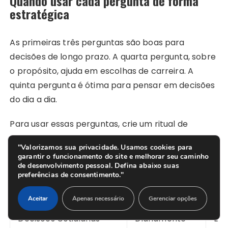
Quando usar cada pergunta de forma
estratégica
As primeiras três perguntas são boas para
decisões de longo prazo. A quarta pergunta, sobre
o propósito, ajuda em escolhas de carreira. A
quinta pergunta é ótima para pensar em decisões
do dia a dia.
Para usar essas perguntas, crie um ritual de
reflexão. Pode ser um caderno, caminhar ou
"Valorizamos sua privacidade. Usamos cookies para
silêncio. Esse tempo ajuda a garantir que suas
garantir o funcionamento do site e melhorar seu caminho
de desenvolvimento pessoal. Defina abaixo suas
decisões sejam importantes para você.
preferências de consentimento."
Tipo de Decisão
Momento Ideal
Per
Aceitar
Apenas necessário
Gerenciar opções
Decisões Cotidianas
Diariamente
Est