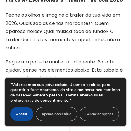
Feche os olhos e imagine o trailer da sua vida em
2026. Quais são as cenas marcantes? Quem
aparece nelas? Qual música toca ao fundo? O
trailer destaca os momentos importantes, não a
rotina.
Pegue um papel e anote rapidamente. Para te
ajudar, pense nos elementos abaixo. Esta tabela é
seu storyboard inicial:
"Valorizamos sua privacidade. Usamos cookies para
garantir o funcionamento do site e melhorar seu caminho
Elemento do Trailer
O Que Representa
de desenvolvimento pessoal. Defina abaixo suas
preferências de consentimento."
Cena de Abertura
O estado emocional e o 
Aceitar
Apenas necessário
Gerenciar opções
Fala Marcante
Uma frase que resume su