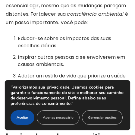
essencial agir, mesmo que as mudanças pareçam
distantes. Fortalecer sua
consciência ambiental
é
um passo importante. Você pode:
Educar-se sobre os impactos das suas
escolhas diárias.
Inspirar outras pessoas a se envolverem em
causas ambientais.
Adotar um estilo de vida que priorize a saúde
do planeta.
"Valorizamos sua privacidade. Usamos cookies para
garantir o funcionamento do site e melhorar seu caminho
de desenvolvimento pessoal. Defina abaixo suas
Se tornar um agente ativo ajuda a criar um futuro
preferências de consentimento."
melhor. Juntos, podemos fazer do mundo um lugar
mais resiliente e sustentável.
Aceitar
Apenas necessário
Gerenciar opções