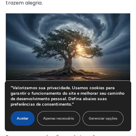
trazem alegria.
"Valorizamos sua privacidade. Usamos cookies para
garantir o funcionamento do site e melhorar seu caminho
O Impacto Social da Superação:
de desenvolvimento pessoal. Defina abaixo suas
preferências de consentimento."
Transformando Dor em Ajuda ao
Próximo
Aceitar
Apenas necessário
Gerenciar opções