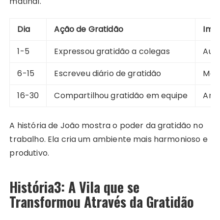
matinal.
Dia
Ação de Gratidão
Imp
1-5
Expressou gratidão a colegas
Aum
6-15
Escreveu diário de gratidão
Mel
16-30
Compartilhou gratidão em equipe
Ambi
A história de João mostra o poder da gratidão no
trabalho. Ela cria um ambiente mais harmonioso e
produtivo.
História3: A Vila que se
Transformou Através da Gratidão