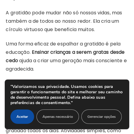
A gratidão pode mudar não só nossas vidas, mas
também a de todos ao nosso redor. Ela cria um
círculo virtuoso que beneficia muitos.
Uma forma eficaz de espalhar a gratidão é pela
educação.
Ensinar crianças a serem gratas desde
cedo
ajuda a criar uma geração mais consciente e
agradecida.
"Valorizamos sua privacidade. Usamos cookies para
Ensinando Crianças a Serem Gratas
garantir o funcionamento do site e melhorar seu caminho
desde Cedo
de desenvolvimento pessoal. Defina abaixo suas
preferências de consentimento."
As crianças aprendem com o que veem. Por isso, é
Aceitar
Apenas necessário
Gerenciar opções
essencial que pais e educadores mostrem
gratidão todos os dias. Atividades simples, como