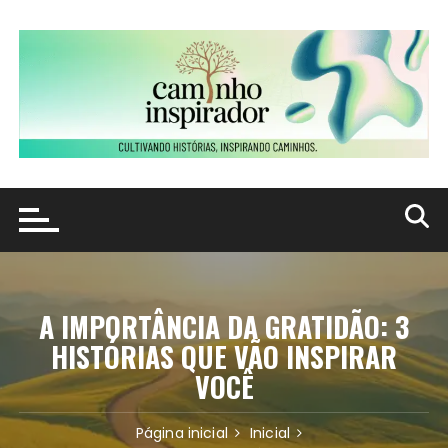
Ir
para
o
conteúdo
A IMPORTÂNCIA DA GRATIDÃO: 3
HISTÓRIAS QUE VÃO INSPIRAR
VOCÊ
Página inicial
Inicial