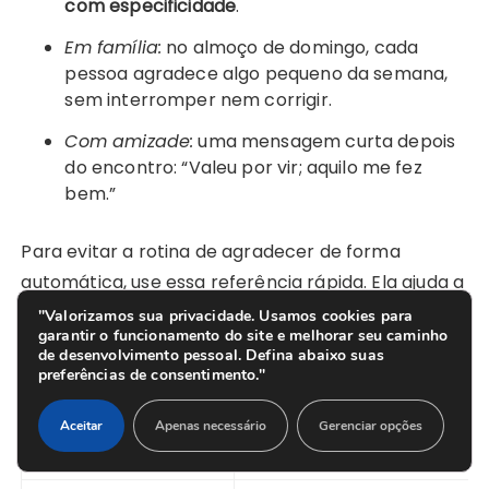
com especificidade
.
Em família:
no almoço de domingo, cada
pessoa agradece algo pequeno da semana,
sem interromper nem corrigir.
Com amizade:
uma mensagem curta depois
do encontro: “Valeu por vir; aquilo me fez
bem.”
Para evitar a rotina de agradecer de forma
automática, use essa referência rápida. Ela ajuda a
manter o
reconhecimento
claro e gentil,
"Valorizamos sua privacidade. Usamos cookies para
garantir o funcionamento do site e melhorar seu caminho
promovendo uma
comunicação afetiva
.
de desenvolvimento pessoal. Defina abaixo suas
preferências de consentimento."
Como você fala
Como você pode melhorar
Aceitar
Apenas necessário
Gerenciar opções
“Obrigado por tudo.”
“Obrigado por ter feito o ja