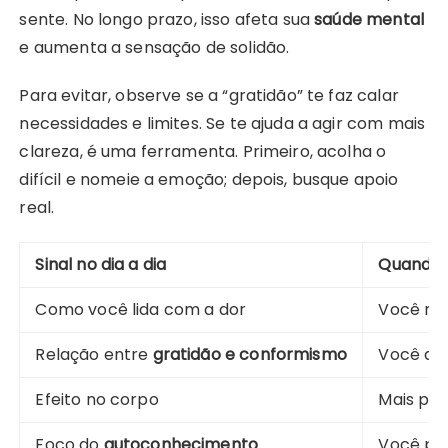
sente. No longo prazo, isso afeta sua
saúde mental
e aumenta a sensação de solidão.
Para evitar, observe se a “gratidão” te faz calar
necessidades e limites. Se te ajuda a agir com mais
clareza, é uma ferramenta. Primeiro, acolha o
difícil e nomeie a emoção; depois, busque apoio
real.
Sinal no dia a dia
Quando é
Como você lida com a dor
Você re
Relação entre
gratidão e conformismo
Você agr
Efeito no corpo
Mais pre
Foco do
autoconhecimento
Você per